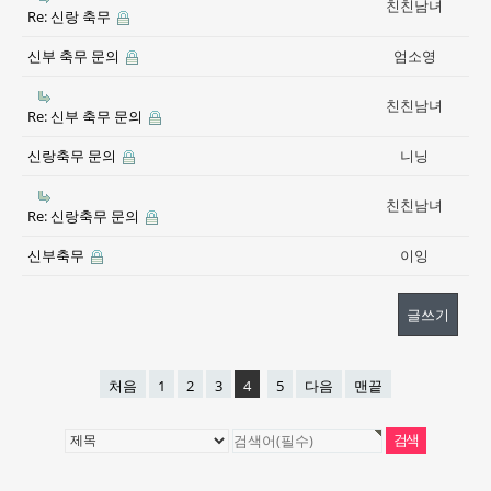
친친남녀
Re: 신랑 축무
신부 축무 문의
엄소영
친친남녀
Re: 신부 축무 문의
신랑축무 문의
니닝
친친남녀
Re: 신랑축무 문의
신부축무
이잉
글쓰기
처음
1
2
3
4
5
다음
맨끝