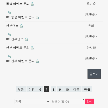
동생 이벤트 문의
후니훈
친친남녀
Re: 동생 이벤트 문의
신부댄스
유라
친친남녀
Re: 신부댄스
신부 이벤트 문의
안시라
친친남녀
Re: 신부 이벤트 문의
글쓰기
처음
이전
6
7
8
9
10
다음
맨끝