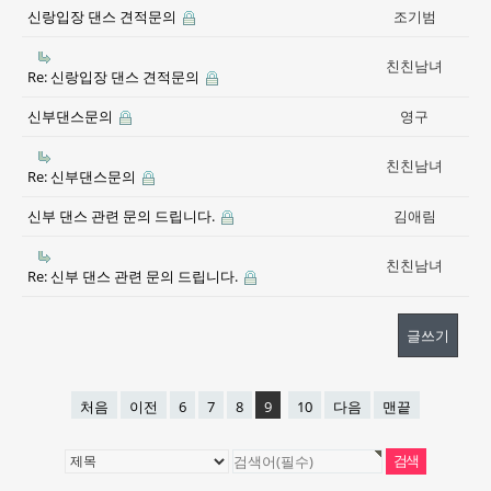
신랑입장 댄스 견적문의
조기범
친친남녀
Re: 신랑입장 댄스 견적문의
신부댄스문의
영구
친친남녀
Re: 신부댄스문의
신부 댄스 관련 문의 드립니다.
김애림
친친남녀
Re: 신부 댄스 관련 문의 드립니다.
글쓰기
처음
이전
6
7
8
9
10
다음
맨끝