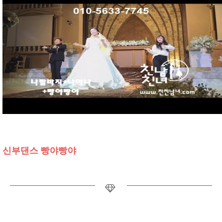
신부댄스 빵야빵야