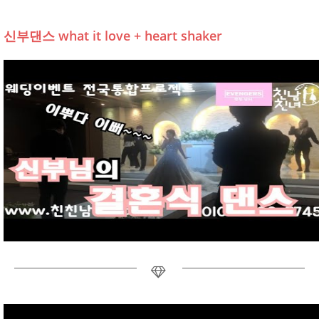
신부댄스 what it love + heart shaker