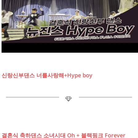
신랑신부댄스 너를사랑해+Hype boy
결혼식 축하댄스 소녀시대 Oh + 블랙핑크 Forever