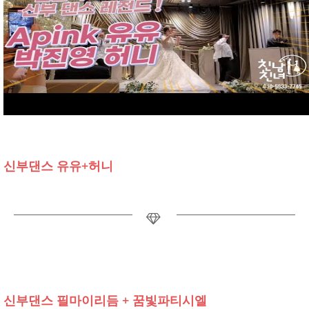
신부댄스 유유+허니
신부댄스 필마이리듬 + 꿈빛파티시엘