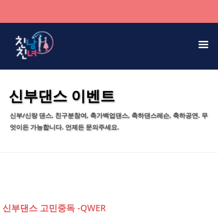
신부댄스 이벤트
신부/신랑 댄스, 친구분참여, 축가백업댄스, 축하댄스레슨, 축하공연. 무
엇이든 가능합니다. 언제든 문의주세요.
신부댄스 고민중독 -QWER