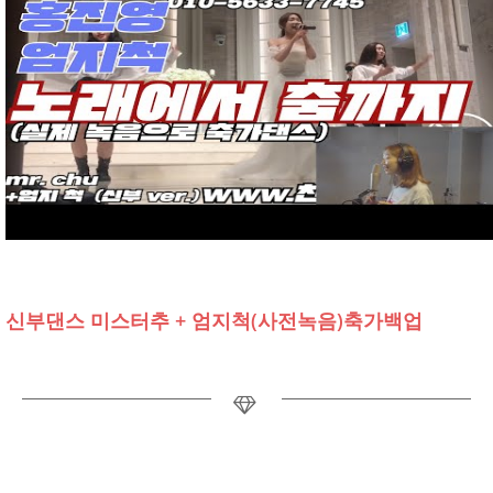
신부댄스 미스터추 + 엄지척(사전녹음)축가백업