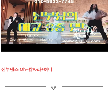
신부댄스 Oh+쌈싸라+허니