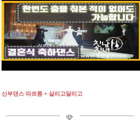
신부댄스 따르릉 + 살리고달리고