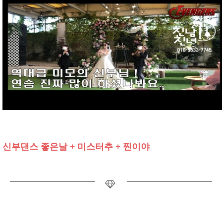
신부댄스 좋은날 + 미스터추 + 찐이야