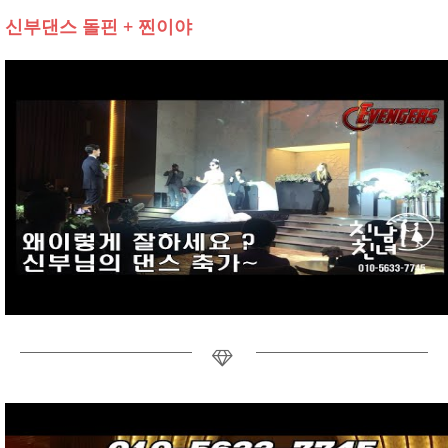
신부댄스 돌핀 + 찐이야