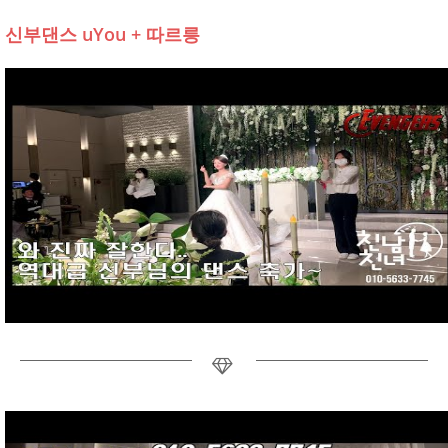
신부댄스 uYou + 따르릉